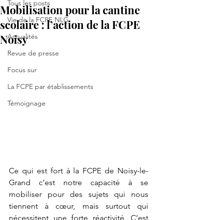
Tous les posts
Mobilisation pour la cantine
Vie de la FCPE NLG
scolaire : l’action de la FCPE
Noisy
Actualités
Revue de presse
Focus sur
La FCPE par établissements
Témoignage
Ce qui est fort à la FCPE de Noisy-le-
Grand c’est notre capacité à se 
mobiliser pour des sujets qui nous 
tiennent à cœur, mais surtout qui 
nécessitent une forte réactivité. C’est 