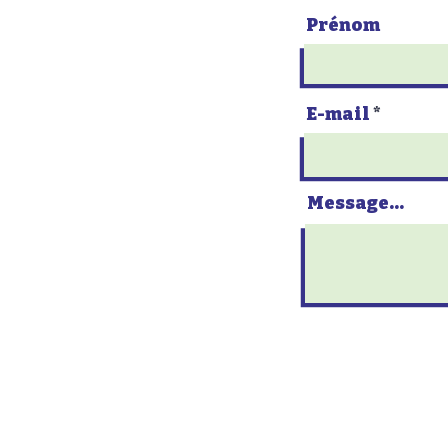
Prénom
E-mail
Message...