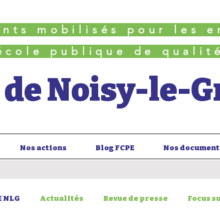
ents mobilisés pour les e
école publique de qualit
 de Noisy-le-
Nos actions
Blog FCPE
Nos document
E NLG
Actualités
Revue de presse
Focus s