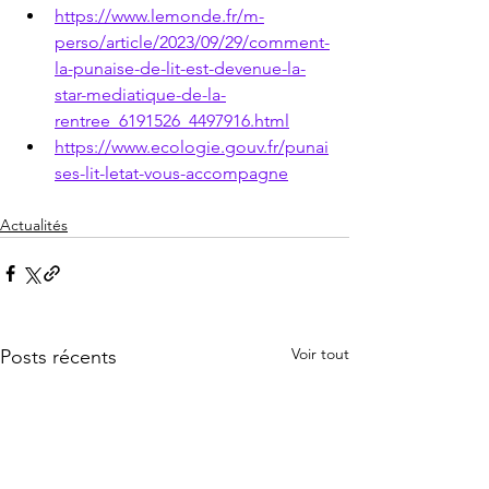
https://www.lemonde.fr/m-
perso/article/2023/09/29/comment-
la-punaise-de-lit-est-devenue-la-
star-mediatique-de-la-
rentree_6191526_4497916.html
https://www.ecologie.gouv.fr/punai
ses-lit-letat-vous-accompagne
Actualités
Voir tout
Posts récents