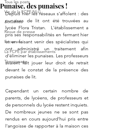
Tous les posts
Punaise, des punaises !
Vie de la FCPE NLG
Depuis hier les réseaux s'affolent : des 
punaises de lit ont été trouvées au 
Actualités
lycée Flora Tristan.  L'établissement a 
Revue de presse
pris ses responsabilités en fermant hier 
Focus sur
et en faisant venir des spécialistes qui 
ont administré un traitement afin 
La FCPE par établissements
d'éliminer les punaises. Les professeurs 
Témoignage
avaient fait jouer leur droit de retrait 
devant le constat de la présence des 
punaises de lit. 
Cependant un certain nombre de 
parents, de lycéens, de professeurs et 
de personnels du lycée restent inquiets. 
De nombreux jeunes ne se sont pas 
rendus en cours aujourd'hui pris entre 
l'angoisse de rapporter à la maison ces 