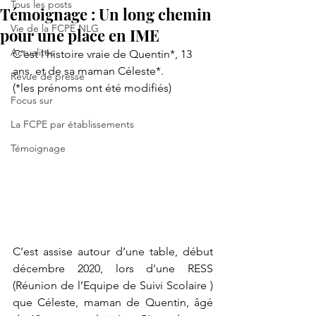
Tous les posts
Témoignage : Un long chemin
Vie de la FCPE NLG
pour une place en IME
Actualités
C'est l'histoire vraie de Quentin*, 13 
ans, et de sa maman Céleste*.
Revue de presse
(*les prénoms ont été modifiés)
Focus sur
La FCPE par établissements
Témoignage
C’est assise autour d’une table, début 
décembre 2020, lors d'une RESS 
(Réunion de l’Equipe de Suivi Scolaire ) 
que Céleste, maman de Quentin, âgé 