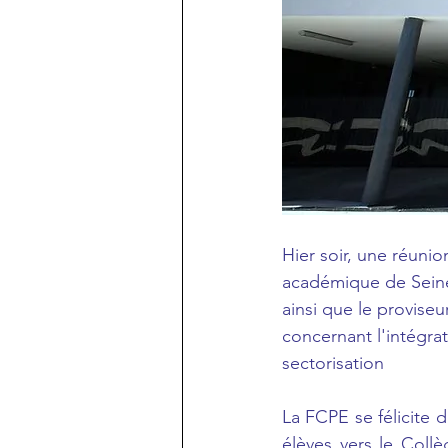
Hier soir, une réunio
académique de Seine
ainsi que le provise
concernant l'intégra
sectorisation
La FCPE se félicite 
élèves vers le Collè