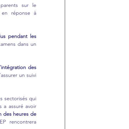
Le département et l'Éducation nationale ont tenu à rassurer les parents sur le 
 en réponse à 
us pendant les 
xamens dans un 
intégration des 
assurer un suivi 
 sectorisés qui 
 a assuré avoir 
on des heures de 
P rencontrera 