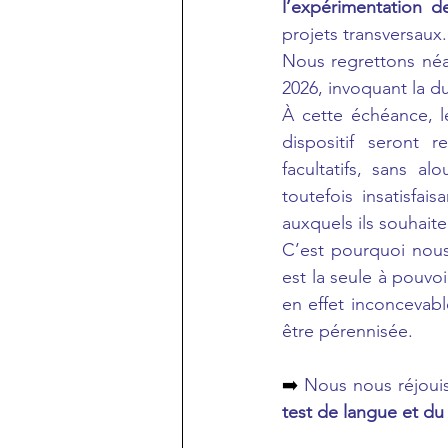
l’expérimentation 
projets transversaux.
Nous regrettons néan
2026, invoquant la d
À cette échéance, l
dispositif seront r
facultatifs, sans a
toutefois insatisfai
auxquels ils souhait
C’est pourquoi nous 
est la seule à pouvoi
en effet inconcevabl
être pérennisée.
➡️ 
Nous nous réjoui
test de langue et du