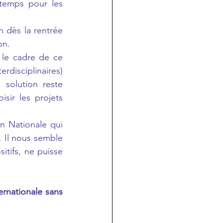
emps pour les 
 dès la rentrée 
on.
 le cadre de ce 
isciplinaires) 
solution reste 
sir les projets 
n Nationale qui 
. Il nous semble 
tifs, ne puisse 
rnationale sans 