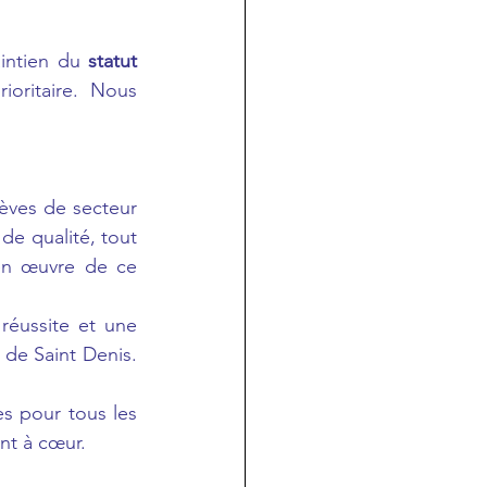
intien du 
statut 
oritaire. Nous 
èves de secteur 
e qualité, tout 
en œuvre de ce 
éussite et une 
de Saint Denis. 
s pour tous les 
ent à cœur.