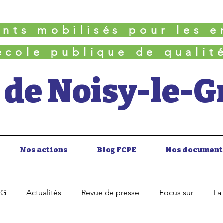
ents mobilisés pour les e
école publique de qualit
 de Noisy-le-
Nos actions
Blog FCPE
Nos document
LG
Actualités
Revue de presse
Focus sur
La