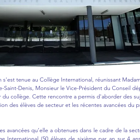
n s'est tenue au Collège International, réunissant Madame
-Saint-Denis, Monsieur le Vice-Président du Conseil dé
ur du collège. Cette rencontre a permis d'aborder des suj
tion des élèves de secteur et les récentes avancées du p
des avancées qu’elle a obtenues dans le cadre de la secto
ge International (50 élèves de sixième par an sur 4 an