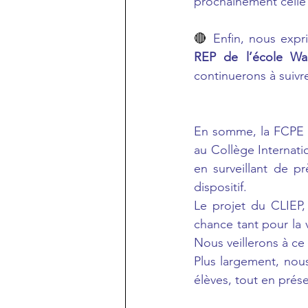
prochainement celle d
🔴
 Enfin, nous expr
REP de l’école Wal
continuerons à suivre
En somme, la FCPE r
au Collège Internati
en surveillant de p
dispositif.
Le projet du CLIEP,
chance tant pour la 
Nous veillerons à ce
Plus largement, nous
élèves, tout en prése