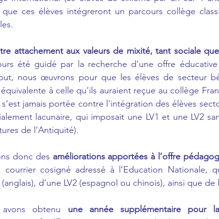
r que ces élèves intégreront un parcours collège class
les.
tre attachement aux valeurs de mixité, tant sociale que
rs été guidé par la recherche d’une offre éducative 
but, nous œuvrons pour que les élèves de secteur bén
équivalente à celle qu’ils auraient reçue au collège Fran
’est jamais portée contre l’intégration des élèves secto
tialement lacunaire, qui imposait une LV1 et une LV2 sans
ures de l’Antiquité).
ons donc des 
améliorations apportées à l’offre pédago
u courrier cosigné adressé à l’Education Nationale, qu
anglais), d’une LV2 (espagnol ou chinois), ainsi que de l
 avons obtenu 
une année supplémentaire pour la