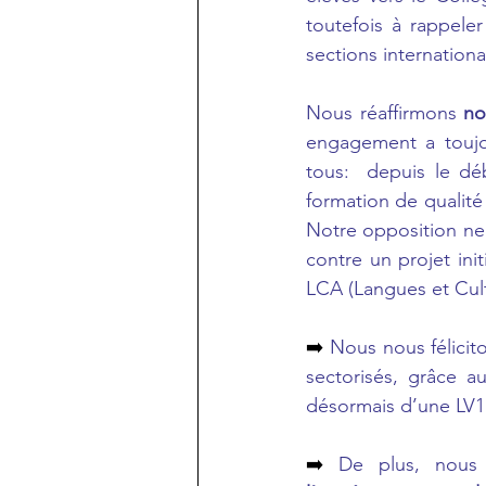
toutefois à rappele
sections internationa
Nous réaffirmons 
no
engagement a toujou
tous:  depuis le dé
formation de qualité 
Notre opposition ne s
contre un projet ini
LCA (Langues et Cult
➡️ 
Nous nous félicit
sectorisés, grâce a
désormais d’une LV1 (
➡️ 
De plus, nous