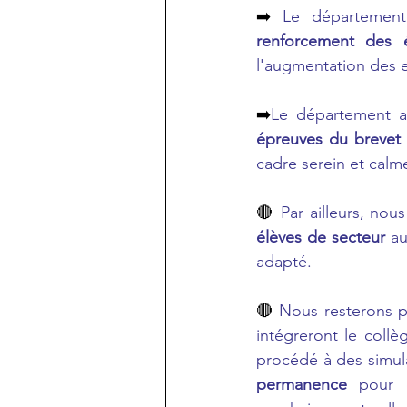
➡️ 
renforcement des é
l'augmentation des ef
➡️
Le département a
épreuves du brevet 
cadre serein et calm
🔴
 Par ailleurs, no
élèves de secteur
 au
adapté.
🔴
 Nous resterons p
intégreront le collè
procédé à des simul
permanence
 pour c