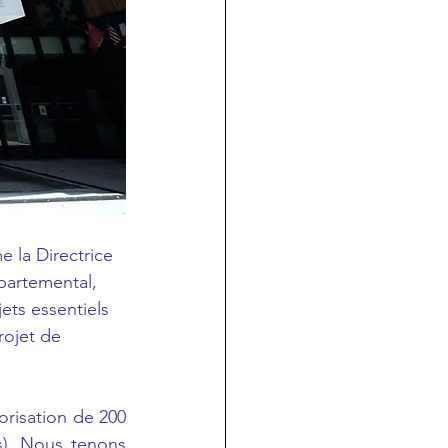
 la Directrice 
partemental, 
ets essentiels 
rojet de 
risation de 200 
s). Nous tenons 