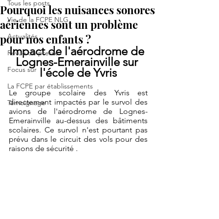
Tous les posts
Pourquoi les nuisances sonores
Vie de la FCPE NLG
aériennes sont un problème
pour nos enfants ?
Actualités
Impact de l'aérodrome de 
Revue de presse
Lognes-Emerainville sur 
Focus sur
l'école de Yvris
La FCPE par établissements
Le groupe scolaire des Yvris est 
directement impactés par le survol des 
Témoignage
avions de l'aérodrome de Lognes-
Emerainville au-dessus des bâtiments 
scolaires. Ce survol n'est pourtant pas 
prévu dans le circuit des vols pour des 
raisons de sécurité .