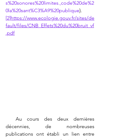
s%20sonores%20limites.,code%20de%2
0la%20sant%C3%A9%20publique
).
[2]https://www.ecologie.gouv.fr/sites/de
fault/files/CNB_Effets%20du%20bruit_vf
.pdf
  Au cours des deux dernières 
décennies, de nombreuses 
publications ont établi un lien entre 