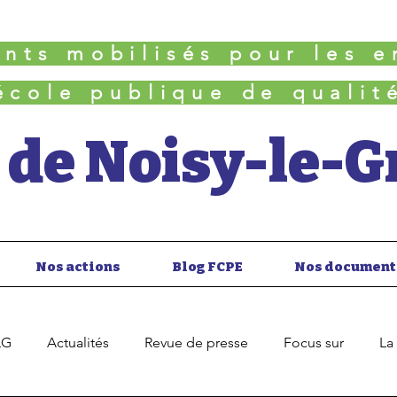
ents mobilisés pour les e
école publique de qualit
 de Noisy-le-
Nos actions
Blog FCPE
Nos document
LG
Actualités
Revue de presse
Focus sur
La