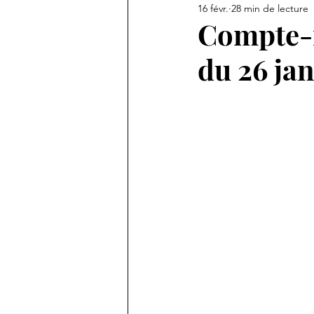
16 févr.
28 min de lecture
Témoignage
Compte-r
du 26 ja