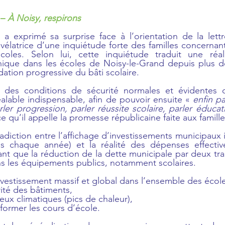
– 
À Noisy, respirons
 exprimé sa surprise face à l’orientation de la lettre
élatrice d’une inquiétude forte des familles concernant 
coles. Selon lui, cette inquiétude traduit une réa
nique dans les écoles de Noisy-le-Grand depuis plus de
ation progressive du bâti scolaire.
r des conditions de sécurité normales et évidentes d
alable indispensable, afin de pouvoir ensuite « 
enfin pa
ler progression, parler réussite scolaire, parler éducati
 ce qu’il appelle la promesse républicaine faite aux famille
adiction entre l’affichage d’investissements municipaux 
s chaque année) et la réalité des dépenses effective
ant que la réduction de la dette municipale par deux tr
s les équipements publics, notamment scolaires.
nvestissement massif et global dans l’ensemble des écoles
urité des bâtiments,
enjeux climatiques (pics de chaleur),
nsformer les cours d’école.