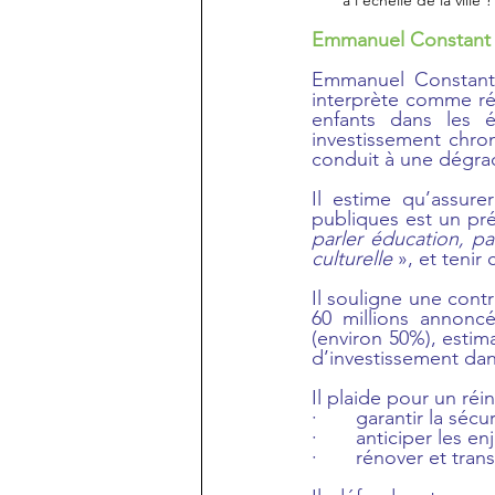
à l’échelle de la ville ?
Emmanuel Constant 
Emmanuel Constant a
interprète comme rév
enfants dans les é
investissement chro
conduit à une dégrad
Il estime qu’assure
publiques est un pré
parler éducation, par
culturelle
 », et tenir
Il souligne une contr
60 millions annoncé
(environ 50%), estim
d’investissement dan
Il plaide pour un réi
·       garantir la séc
·       anticiper les 
·       rénover et tra