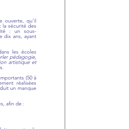
 ouverte, qu’il 
la sécurité des 
lité : un sous-
 dix ans, ayant 
ans les écoles 
rler pédagogie, 
on artistique et 
s.
importants (50 à 
ment réalisées 
aduit un manque 
, afin de :