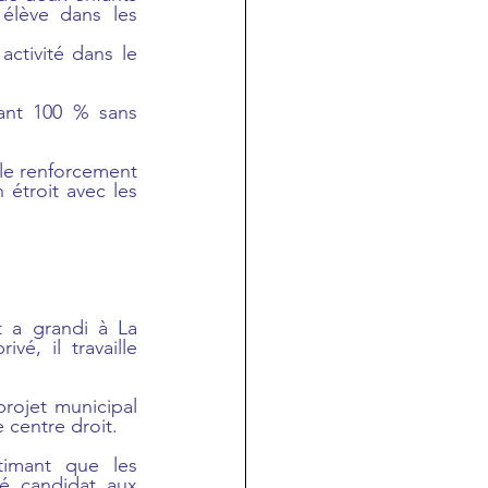
élève dans les 
ctivité dans le 
ant 100 % sans 
 le renforcement 
étroit avec les 
 a grandi à La 
, il travaille 
rojet municipal 
e centre droit.
imant que les 
é candidat aux 