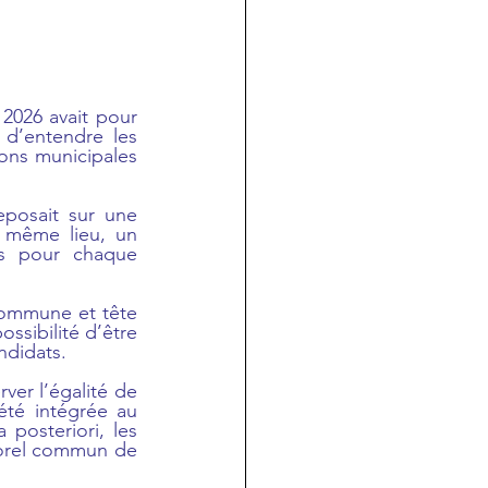
2026 avait pour 
d’entendre les 
ons municipales 
posait sur une 
 même lieu, un 
 pour chaque 
ommune et tête 
ssibilité d’être 
ndidats.
er l’égalité de 
té intégrée au 
posteriori, les 
porel commun de 