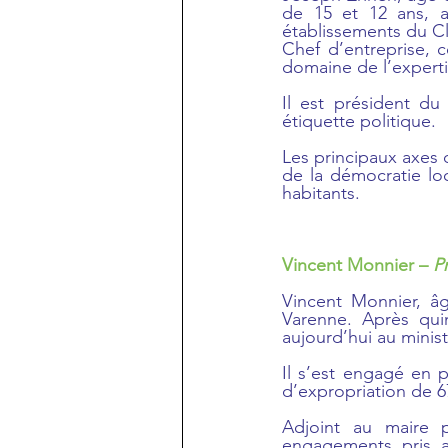
de 15 et 12 ans, an
établissements du Cl
Chef d’entreprise, 
domaine de l’expert
Il est président du
étiquette politique.
Les principaux axes d
de la démocratie loc
habitants.
Vincent Monnier – 
P
Vincent Monnier, âg
Varenne. Après quin
aujourd’hui au minis
Il s’est engagé en p
d’expropriation de 67
Adjoint au maire 
engagements pris a