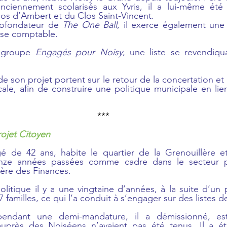
ciennement scolarisés aux Yvris, il a lui-même été 
os d’Ambert et du Clos Saint-Vincent.
cofondateur de 
The One Ball
, il exerce également une a
ise comptable.
 groupe 
Engagés pour Noisy
, une liste se revendiqu
e son projet portent sur le retour de la concertation et
ale, afin de construire une politique municipale en lien 
***
rojet Citoyen
é de 42 ans, habite le quartier de la Grenouillère et
ze années passées comme cadre dans le secteur privé
tère des Finances.
olitique il y a une vingtaine d’années, à la suite d’un p
 familles, ce qui l’a conduit à s’engager sur des listes d
pendant une demi-mandature, il a démissionné, est
uprès des Noiséens n’avaient pas été tenus. Il a ét