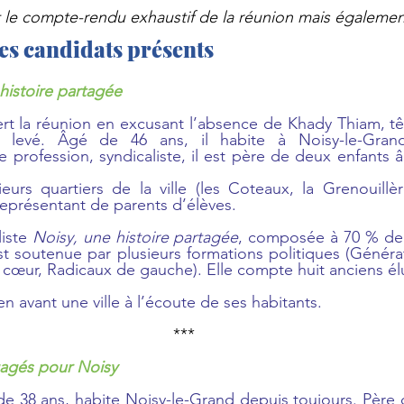
nt le compte-rendu exhaustif de la réunion mais égaleme
es candidats présents
histoire partagée
t la réunion en excusant l’absence de Khady Thiam, tête 
d levé. Âgé de 46 ans, il habite à Noisy-le-Grand
 profession, syndicaliste, il est père de deux enfants â
eurs quartiers de la ville (les Coteaux, la Grenouillère,
 représentant de parents d’élèves.
iste 
Noisy, une histoire partagée
, composée à 70 % de
st soutenue par plusieurs formations politiques (Générat
 cœur, Radicaux de gauche). Elle compte huit anciens él
n avant une ville à l’écoute de ses habitants.
***
agés pour Noisy
e 38 ans, habite Noisy-le-Grand depuis toujours. Père 