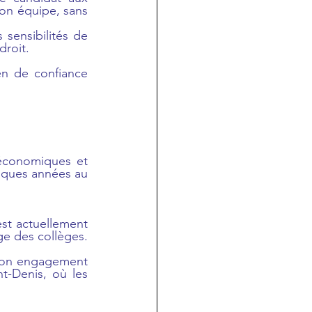
son équipe, sans 
 sensibilités de 
droit.
n de confiance 
économiques et 
elques années au 
st actuellement 
ge des collèges.
son engagement 
t-Denis, où les 