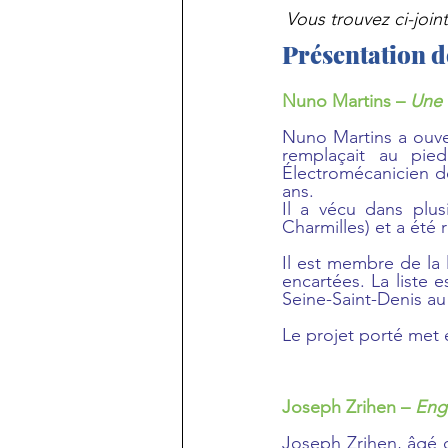
Vous trouvez ci-joi
Présentation d
Nuno Martins – 
Une 
Nuno Martins a ouver
remplaçait au pie
Électromécanicien de
ans.
Il a vécu dans plusi
Charmilles) et a été
Il est membre de la l
encartées. La liste e
Seine-Saint-Denis au
Le projet porté met e
Joseph Zrihen – 
Eng
Joseph Zrihen, âgé d