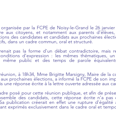
organisée par la FCPE de Noisy-le-Grand le 26 janvier 
re aux citoyens, et notamment aux parents d’élèves, 
tions des candidates et candidats aux prochaines électi
tifs, dans un cadre commun, oral et structuré.
enait pas la forme d’un débat contradictoire, mais re
 conditions d’expression : les mêmes thématiques, un
même public et des temps de parole équivalents
réunion, à 18h34, Mme Brigitte Marsigny, Maire de la c
 aux prochaines élections, a informé la FCPE de son impo
is une réponse écrite à la lettre ouverte adressée aux ca
e posé pour cette réunion publique, et afin de préserv
ensemble des candidats, cette réponse écrite n’a pas é
 publication créerait en effet une rupture d’égalité a 
étant exprimés exclusivement dans le cadre oral et tem