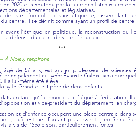
 de 2020 et a soutenu par la suite des listes issues de 
lections départementales et législatives.
te de liste d’un collectif sans étiquette, rassemblant des
du centre. Il se définit comme ayant un profil de centre 
avant l’éthique en politique, la reconstruction du lie
s, la défense du cadre de vie et l’éducation.
***
– 
À Noisy, respirons
 âgé de 57 ans, est ancien professeur de sciences 
né principalement au lycée Évariste-Galois, ainsi que qu
où il a lui-même été élève.
 Noisy-le-Grand et est père de deux enfants.
dats en tant qu’élu municipal délégué à l’éducation. Il e
 d’opposition et vice-président du département, en char
cation et d’enfance occupent une place centrale dans 
me, qu’il estime d’autant plus essentiel en Seine-Sain
 vis-à-vis de l’école sont particulièrement fortes.