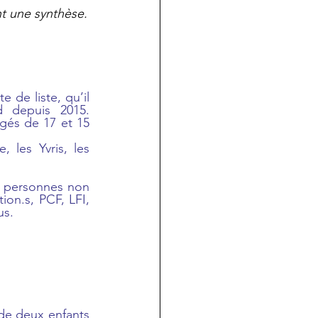
nt une synthèse.
de liste, qu’il 
 depuis 2015. 
gés de 17 et 15 
 les Yvris, les 
 personnes non 
ion.s, PCF, LFI, 
us.
de deux enfants 