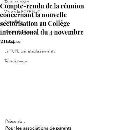
Tous les posts
Compte-rendu de la réunion
Vie de la FCPE NLG
concernant la nouvelle
sectorisation au Collège
Actualités
international du 4 novembre
Revue de presse
2024
Focus sur
La FCPE par établissements
Témoignage
Présents 
:
Pour les associations de parents 