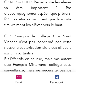
Q :
REP vs CLIEP : l
’
écart entre les élèves 
va
 être 
important
 ? 
P
as 
d'accompagnement
 spécifique prévu 
?
R : 
L
es études montrent que la mixité 
tire vraiment les élèves vers le haut.
Q :
 Pourquoi le collège Clos Saint 
Vincent n'est pas concerné par cette 
nouvelle sectorisation alors ces effectifs 
sont importants ?
R 
: 
E
ffectifs en hausse, mais pas autant 
que François M
i
tterrand, collège sous 
surveillance, mais ne nécessite pas de 
nouveau collège. Le changement de 
sectorisation global est trop risqué 
Email
Facebook
politiquement.
R :
 Il n'y a p
as de sectorisation globale 
car ce
la 
ne semble pas 
nécessaire 
pour
 le département.