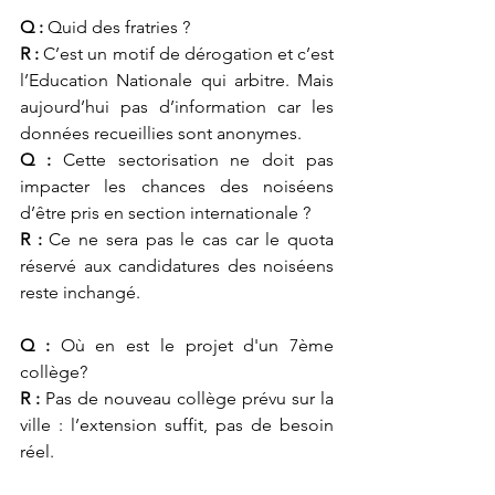
Q :
 Quid des f
ratries
 ?
R :
 C
’est un motif de dérogation et c’est 
l’Education Nationale qui arbitre. Mais 
aujourd’hui pas d’information car les 
données recueillies sont anonymes.
Q : 
Cette sectorisation ne doit pas 
impacter les chances des noiséens 
d’être pris en section internationale 
?
R :
 Ce ne sera pas le cas 
car le quota 
réservé aux candidat
ures des noiséens 
reste inchangé.
Q :
 Où en est le projet d'un 7ème 
collège?
R :
Pas de nouveau collège prévu sur la 
ville : l’extension suffit, pas de besoin 
réel.