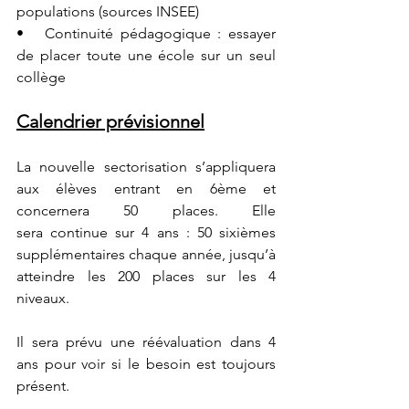
populations (sources INSEE)
•   Continuité pédagogique : essayer 
de placer toute une école sur un seul 
collège
Calendrier prévisionnel
La nouvelle sectorisation 
s
’applique
ra 
aux élèves entrant en 6
ème
et 
concernera 
50 places. Elle 
sera
continue
 sur 4 ans : 50 
sixièmes 
supplémentaires chaque année, jusqu’à 
atteindre les 200 places sur les 4 
niveaux.
Il sera prévu une r
éévaluation dans 4 
ans pour voir si le besoin est toujours 
présent.