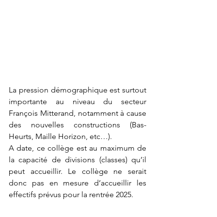
La pression démographique est surtout 
importante au niveau du secteur 
François Mitterand, notamment à cause 
des nouvelles constructions (
B
as
-
H
eurts, 
M
aille 
H
orizon, etc…).
A date, ce collège est au maximum de 
l
a capacité de divisions (classes) qu’il 
peut accueillir. Le collège ne serait 
donc pas en mesure d’accueillir les 
effectifs prévus pour la rentrée 2025.