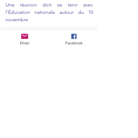
Une réunion doit se tenir avec 
l’Éducation nationale autour du 10 
novembre
La FCPE considère que la sécurité ne 
peut être reléguée au second plan. Des 
Email
Facebook
exercices incendie et PPMS 
opérationnels durant la pause 
méridienne sont indispensables, et les 
ajustements organisationnels ne 
doivent pas primer sur les exigences de 
sécurité.*
10. Engagement de la mairie après la 
commission
Un courrier municipal du 6 novembre 
2025 a été adressé aux familles, 
reprenant les niveaux d’encadrement 