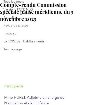
Tous les posts
Compte-rendu Commission
Vie de la FCPE NLG
spéciale pause méridienne du 5
novembre 2025
Actualités
Revue de presse
Focus sur
La FCPE par établissements
Témoignage
Participants
Mme HURET, Adjointe en charge de 
l’Éducation et de l’Enfance